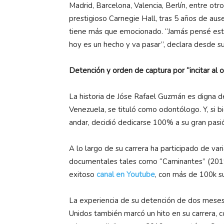
Madrid, Barcelona, Valencia, Berlín, entre otr
prestigioso Carnegie Hall, tras 5 años de ause
tiene más que emocionado. “Jamás pensé est
hoy es un hecho y va pasar”, declara desde s
Detención y orden de captura por “incitar al 
La historia de Jóse Rafael Guzmán es digna de
Venezuela, se tituló como odontólogo. Y, si bi
andar, decidió dedicarse 100% a su gran pasió
A lo largo de su carrera ha participado de var
documentales tales como “Caminantes” (2019
exitoso
canal en Youtube
, con más de 100k s
La experiencia de su detención de dos meses
Unidos también marcó un hito en su carrera, co