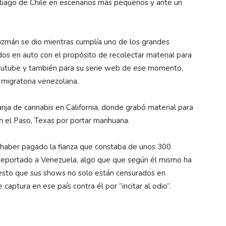
ntiago de Chile en escenarios más pequeños y ante un
uzmán se dio mientras cumplía uno de los grandes
dos en auto con el propósito de recolectar material para
Youtube y también para su serie web de ese momento,
s migratoria venezolana.
nja de cannabis en California, donde grabó material para
n el Paso, Texas por portar marihuana.
 haber pagado la fianza que constaba de unos 300
 deportado a Venezuela, algo que que según él mismo ha
esto que sus shows no solo están censurados en
aptura en ese país contra él por “incitar al odio”.