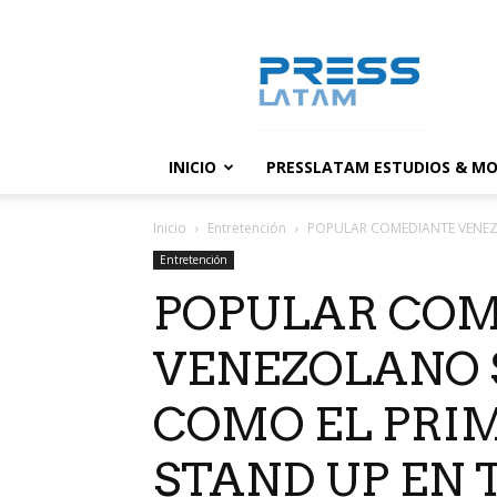
PressLatam:
banco
de
noticias
INICIO
PRESSLATAM ESTUDIOS & MO
Inicio
Entretención
POPULAR COMEDIANTE VENEZ
Entretención
POPULAR CO
VENEZOLANO 
COMO EL PRI
STAND UP EN 