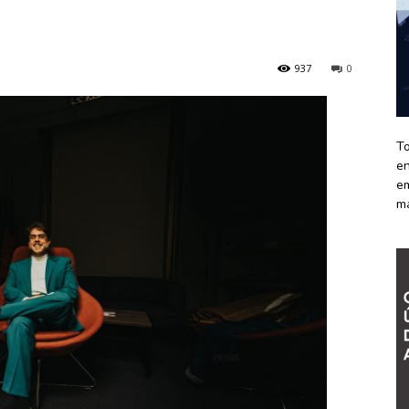
937
0
To
en
em
m