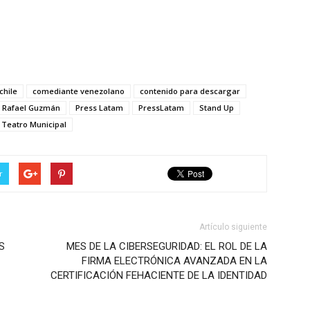
chile
comediante venezolano
contenido para descargar
e Rafael Guzmán
Press Latam
PressLatam
Stand Up
Teatro Municipal
r
Artículo siguiente
S
MES DE LA CIBERSEGURIDAD: EL ROL DE LA
FIRMA ELECTRÓNICA AVANZADA EN LA
CERTIFICACIÓN FEHACIENTE DE LA IDENTIDAD