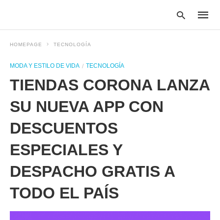
HOMEPAGE
TECNOLOGÍA
MODA Y ESTILO DE VIDA
TECNOLOGÍA
Type
TIENDAS CORONA LANZA
your
searc
query
SU NUEVA APP CON
and
hit
DESCUENTOS
enter:
ESPECIALES Y
DESPACHO GRATIS A
TODO EL PAÍS