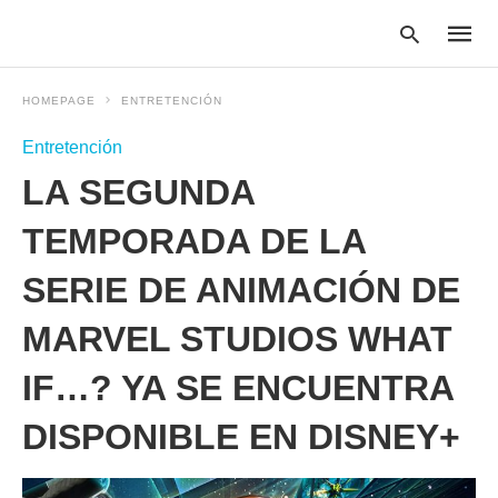
HOMEPAGE
ENTRETENCIÓN
Entretención
Type
LA SEGUNDA
your
searc
query
TEMPORADA DE LA
and
hit
SERIE DE ANIMACIÓN DE
enter:
MARVEL STUDIOS WHAT
IF…? YA SE ENCUENTRA
DISPONIBLE EN DISNEY+