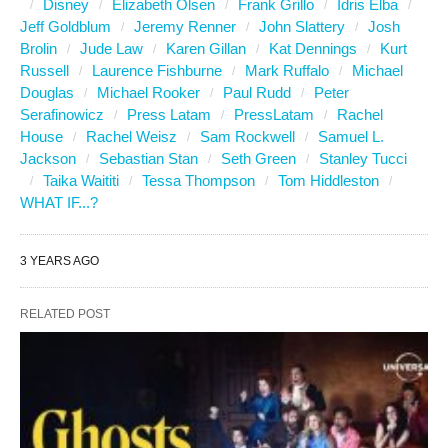
Disney
Elizabeth Olsen
Frank Grillo
Idris Elba
Jeff Goldblum
Jeremy Renner
John Slattery
Josh
Brolin
Jude Law
Karen Gillan
Kat Dennings
Kurt
Russell
Laurence Fishburne
Mark Ruffalo
Michael
Douglas
Michael Rooker
Paul Rudd
Peter
Serafinowicz
Press Latam
PressLatam
Rachel
House
Rachel Weisz
Sam Rockwell
Samuel L.
Jackson
Sebastian Stan
Seth Green
Stanley Tucci
Taika Waititi
Tessa Thompson
Tom Hiddleston
WHAT IF...?
3 YEARS AGO
RELATED POST