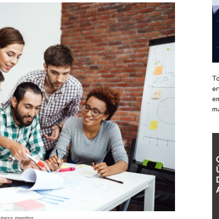
To
en
em
m
siness meeting.