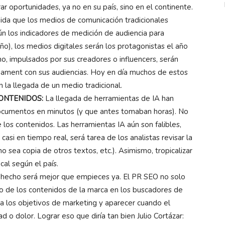
r oportunidades, ya no en su país, sino en el continente.
da que los medios de comunicación tradicionales
n los indicadores de medición de audiencia para
año), los medios digitales serán los protagonistas el año
o, impulsados por sus creadores o influencers, serán
gament con sus audiencias. Hoy en día muchos de estos
n la llegada de un medio tradicional.
ONTENIDOS:
La llegada de herramientas de IA han
documentos en minutos (y que antes tomaban horas). No
e los contenidos. Las herramientas IA aún son falibles,
si en tiempo real, será tarea de los analistas revisar la
no sea copia de otros textos, etc.). Asimismo, tropicalizar
cal según el país.
s hecho será mejor que empieces ya. El PR SEO no solo
to de los contenidos de la marca en los buscadores de
ir a los objetivos de marketing y aparecer cuando el
 o dolor. Lograr eso que diría tan bien Julio Cortázar: