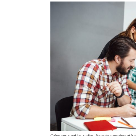
Colleagues speaking, smiling, discussing new ideas at bu