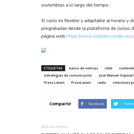
sostenibles a lo largo del tiempo.
El curso es flexible y adaptable al horario y 
pregrabadas desde la plataforma de cursos de
página web
https://www.oslatam.com/pr-suc
ETIQUETAS
banco de noticias
chile
contenid
estrategias de comunicación
José Manuel Ospinal
Press Latam
PressLatam
radio
relaciones p
Compartir
Facebook
Twitte
Artículo anterior