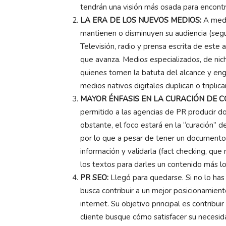
tendrán una visión más osada para encontra
LA ERA DE LOS NUEVOS MEDIOS:
A medi
mantienen o disminuyen su audiencia (segú
Televisión, radio y prensa escrita de este 
que avanza. Medios especializados, de nich
quienes tomen la batuta del alcance y en
medios nativos digitales duplican o triplica
MAYOR ÉNFASIS EN LA CURACIÓN DE C
permitido a las agencias de PR producir 
obstante, el foco estará en la “curación” d
por lo que a pesar de tener un documento ca
información y validarla (fact checking, que 
los textos para darles un contenido más lo
PR SEO:
Llegó para quedarse. Si no lo ha
busca contribuir a un mejor posicionamien
internet. Su objetivo principal es contribu
cliente busque cómo satisfacer su necesidad