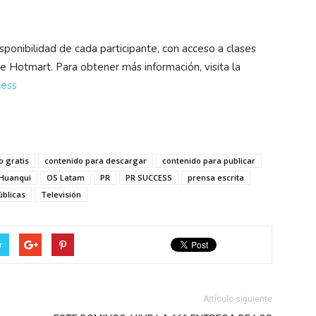
disponibilidad de cada participante, con acceso a clases
 Hotmart. Para obtener más información, visita la
cess
o gratis
contenido para descargar
contenido para publicar
 Huanqui
OS Latam
PR
PR SUCCESS
prensa escrita
úblicas
Televisión
r
Artículo siguiente