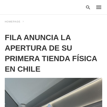
HOMEPAGE
FILA ANUNCIA LA
Type
your
searc
APERTURA DE SU
query
and
PRIMERA TIENDA FÍSICA
hit
enter:
EN CHILE