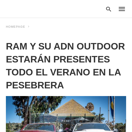
HOMEPAGE
RAM Y SU ADN OUTDOOR
Type
your
searc
ESTARÁN PRESENTES
query
and
TODO EL VERANO EN LA
hit
enter:
PESEBRERA