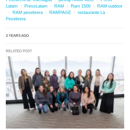
Latam
PressLatam
RAM
Ram 1500
RAM outdoor
RAM pesebrera
RAMPAGE
restaurante La
Pesebrera
3 YEARS AGO
RELATED POST