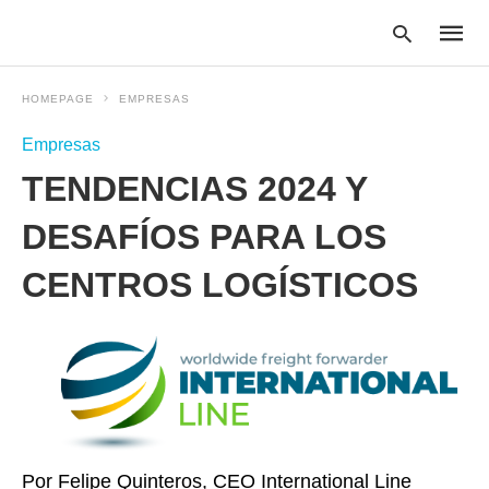
HOMEPAGE
EMPRESAS
Empresas
Type
TENDENCIAS 2024 Y
your
searc
query
DESAFÍOS PARA LOS
and
hit
CENTROS LOGÍSTICOS
enter:
Por Felipe Quinteros, CEO International Line