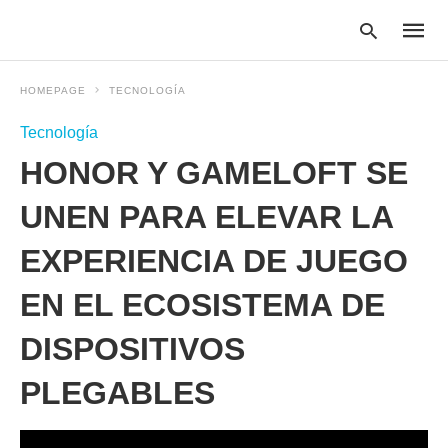
HOMEPAGE
TECNOLOGÍA
Tecnología
Type
HONOR Y GAMELOFT SE
your
searc
query
UNEN PARA ELEVAR LA
and
hit
EXPERIENCIA DE JUEGO
enter:
EN EL ECOSISTEMA DE
DISPOSITIVOS
PLEGABLES