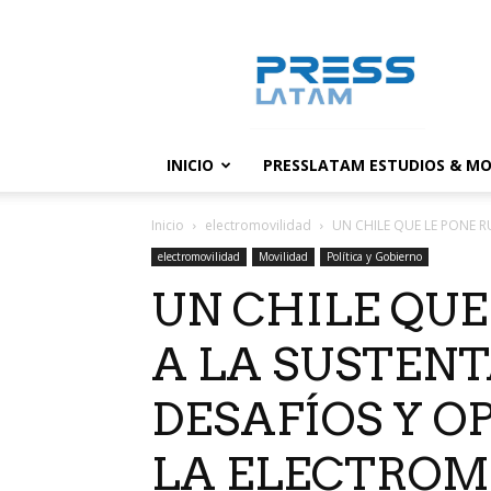
PressLatam:
banco
de
noticias
INICIO
PRESSLATAM ESTUDIOS & MO
Inicio
electromovilidad
UN CHILE QUE LE PONE R
electromovilidad
Movilidad
Política y Gobierno
UN CHILE QUE
A LA SUSTENT
DESAFÍOS Y O
LA ELECTROM