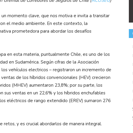
ón Gremial de Corredores de Seguros de Chile (
ACOSEG
)
un momento clave, que nos motiva e invita a transitar
con el medio ambiente. En este contexto, la
nativa prometedora para abordar los desafíos
opa en esta materia, puntualmente Chile, es uno de los
idad en Sudamérica. Según cifras de la Asociación
los vehículos electricos – registraron un incremento de
ventas de los híbridos convencionales (HEV) crecieron
bridos (MHEV) aumentaron 23,8%; por su parte, los
 sus ventas en un 22,6% y los híbridos enchufables
ulos eléctricos de rango extendido (EREV) sumaron 276
 retos, y es crucial abordarlos de manera integral.