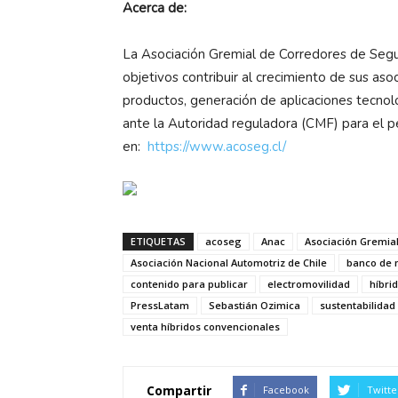
Acerca de:
La Asociación Gremial de Corredores de Segu
objetivos contribuir al crecimiento de sus aso
productos, generación de aplicaciones tecnoló
ante la Autoridad reguladora (CMF) para el
en:
https://www.acoseg.cl/
ETIQUETAS
acoseg
Anac
Asociación Gremial
Asociación Nacional Automotriz de Chile
banco de n
contenido para publicar
electromovilidad
híbri
PressLatam
Sebastián Ozimica
sustentabilidad
venta híbridos convencionales
Compartir
Facebook
Twitte