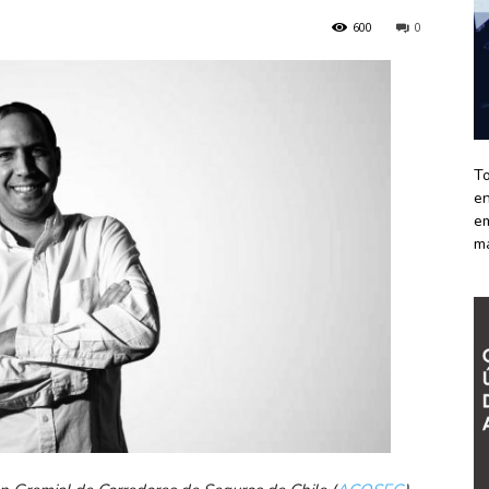
600
0
To
en
em
m