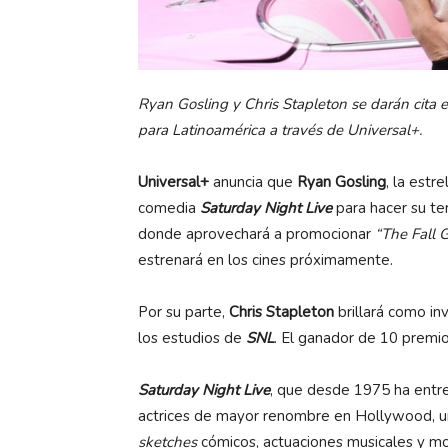
Ryan Gosling y
Chris Stapleton se darán cita 
para Latinoamérica a través de Universal+.
Universal+
anuncia que
Ryan Gosling
, la estr
comedia
Saturday Night Live
para hacer su te
donde aprovechará a promocionar
“The Fall 
estrenará en los cines próximamente.
Por su parte,
Chris Stapleton
brillará como inv
los estudios de
SNL
. El ganador de 10 prem
Saturday Night Live
, que desde 1975 ha entr
actrices de mayor renombre en Hollywood, un
sketches
cómicos, actuaciones musicales y mo