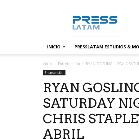
PressLatam:
banco
de
noticias
INICIO
PRESSLATAM ESTUDIOS & MO
Inicio
Entretención
RYAN GOSLING LLEGA A SATUR
Entretención
RYAN GOSLIN
SATURDAY NIG
CHRIS STAPLE
ABRIL