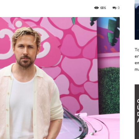
686
0
To
en
em
m