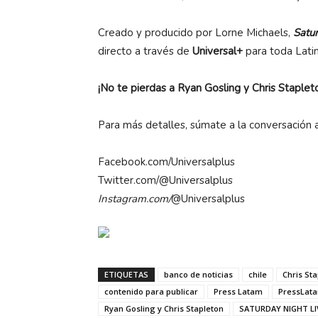
Creado y producido por Lorne Michaels,
Satur
directo a través de
Universal+
para toda Lati
¡No te pierdas a Ryan Gosling y Chris Staplet
Para más detalles, súmate a la conversación a
Facebook.com/Universalplus
Twitter.com/@Universalplus
Instagram.com/
@Universalplus
ETIQUETAS
banco de noticias
chile
Chris St
contenido para publicar
Press Latam
PressLat
Ryan Gosling y Chris Stapleton
SATURDAY NIGHT LI