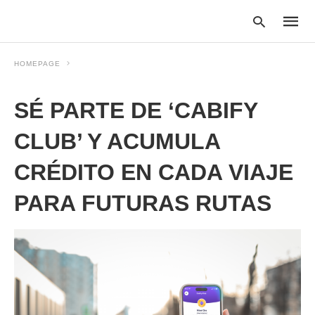
HOMEPAGE
SÉ PARTE DE ‘CABIFY
Type
your
searc
CLUB’ Y ACUMULA
query
and
CRÉDITO EN CADA VIAJE
hit
enter:
PARA FUTURAS RUTAS