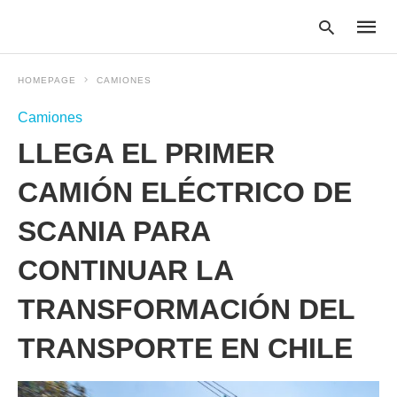
HOMEPAGE
CAMIONES
Camiones
Type
LLEGA EL PRIMER
your
searc
query
CAMIÓN ELÉCTRICO DE
and
hit
SCANIA PARA
enter:
CONTINUAR LA
TRANSFORMACIÓN DEL
TRANSPORTE EN CHILE