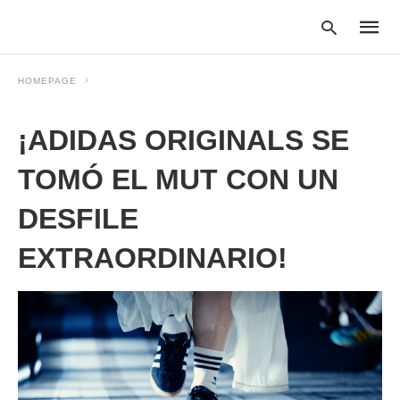
HOMEPAGE
¡ADIDAS ORIGINALS SE
Type
your
searc
TOMÓ EL MUT CON UN
query
and
DESFILE
hit
enter:
EXTRAORDINARIO!