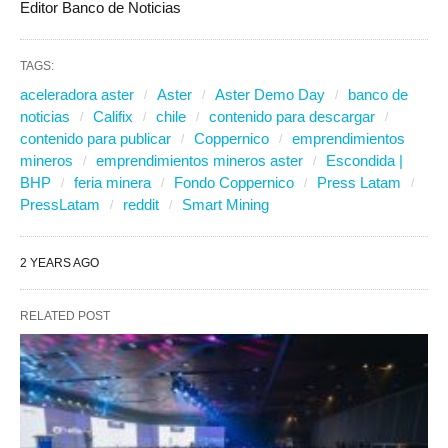
Editor Banco de Noticias
TAGS:
aceleradora aster
Aster
Aster Demo Day
banco de
noticias
Califix
chile
contenido para descargar
contenido para publicar
Coppernico
emprendimientos
mineros
emprendimientos mineros aster
Escondida |
BHP
feria minera
Fondo Coppernico
Press Latam
PressLatam
reddit
Smart Mining
2 YEARS AGO
RELATED POST