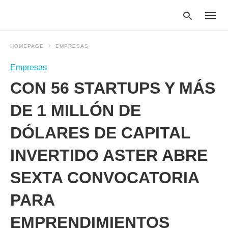
HOMEPAGE
EMPRESAS
Empresas
Type
CON 56 STARTUPS Y MÁS
your
searc
query
DE 1 MILLÓN DE
and
hit
DÓLARES DE CAPITAL
enter:
INVERTIDO ASTER ABRE
SEXTA CONVOCATORIA
PARA
EMPRENDIMIENTOS