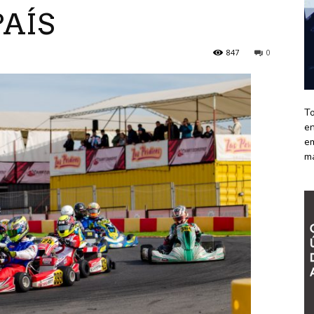
PAÍS
847
0
To
en
em
m