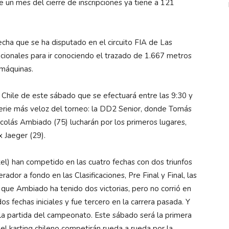
 un mes del cierre de inscripciones ya tiene a 121
fecha que se ha disputado en el circuito FIA de Las
nacionales para ir conociendo el trazado de 1.667 metros
 máquinas.
Chile de este sábado que se efectuará entre las 9:30 y
 serie más veloz del torneo: la DD2 Senior, donde Tomás
colás Ambiado (75) lucharán por los primeros lugares,
 Jaeger (29).
el) han competido en las cuatro fechas con dos triunfos
ador a fondo en las Clasificaciones, Pre Final y Final, las
 que Ambiado ha tenido dos victorias, pero no corrió en
os fechas iniciales y fue tercero en la carrera pasada. Y
 la partida del campeonato. Este sábado será la primera
el karting chileno competirán rueda a rueda por la