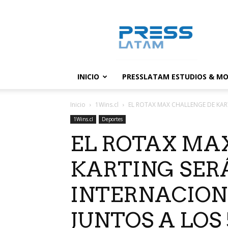
PressLatam:
banco
de
noticias
INICIO
PRESSLATAM ESTUDIOS & MO
Inicio
1Wins.cl
EL ROTAX MAX CHALLENGE DE KART
1Wins.cl
Deportes
EL ROTAX MA
KARTING SER
INTERNACION
JUNTOS A LOS