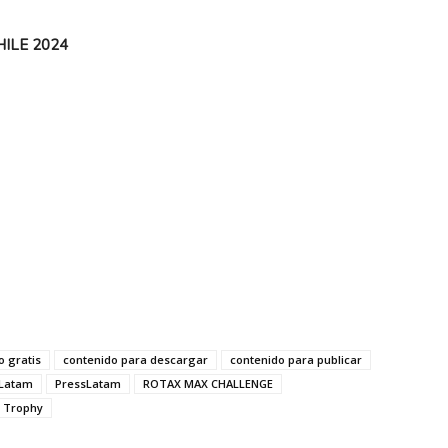
ILE 2024
o gratis
contenido para descargar
contenido para publicar
 Latam
PressLatam
ROTAX MAX CHALLENGE
 Trophy