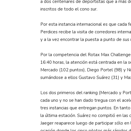
a dos centenares de deportistas que a más de
inscritos de todo el cono sur.
Por esta instancia internacional es que cada 
Perdices recibe la visita de corredores inter
y a la vez encontrar la puesta a punto de sus
Por la competencia del Rotax Max Challenge 
16:40 horas, la atención está centrada en la
Mercado (102 puntos), Diego Portel (98) y Ni
sumándose a ellos Gustavo Suárez (31) y Max
Los dos primeros del ranking (Mercado y Port
cada uno y no se han dado tregua con el aceler
tres instancias que entregan puntos. En tanto
la última estación. Suárez no compitió en las d
Jaeger reaparece luego de participar sólo en
ocasión donde los cinco pilotos más rápidos d