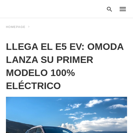
HOMEPAGE
LLEGA EL E5 EV: OMODA
Type
your
searc
LANZA SU PRIMER
query
and
MODELO 100%
hit
enter:
ELÉCTRICO