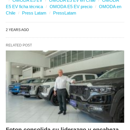
OMODA E5 EV
OMODA E5 EV en Chile
OMODA
E5 EV ficha técnica
OMODA E5 EV precio
OMODA en
Chile
Press Latam
PressLatam
2 YEARS AGO
RELATED POST
Foton consolida su liderazgo y encabeza