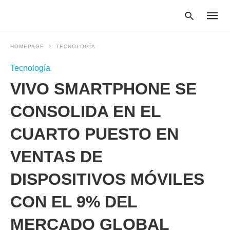
HOMEPAGE
TECNOLOGÍA
Tecnología
Type
VIVO SMARTPHONE SE
your
searc
query
CONSOLIDA EN EL
and
hit
CUARTO PUESTO EN
enter:
VENTAS DE
DISPOSITIVOS MÓVILES
CON EL 9% DEL
MERCADO GLOBAL