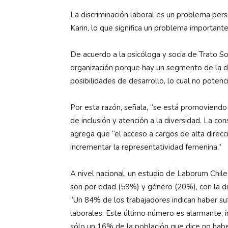
La discriminación laboral es un problema per
Karin, lo que significa un problema importante
De acuerdo a la psicóloga y socia de Trato Sos
organización porque hay un segmento de la d
posibilidades de desarrollo, lo cual no poten
Por esta razón, señala, “se está promoviendo 
de inclusión y atención a la diversidad. La c
agrega que “el acceso a cargos de alta direcci
incrementar la representatividad femenina.”
A nivel nacional, un estudio de Laborum Chile 
son por edad (59%) y género (20%), con la di
“Un 84% de los trabajadores indican haber su
laborales. Este último número es alarmante, i
sólo un 16% de la población que dice no haber