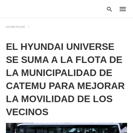
HOMEPAGE
EL HYUNDAI UNIVERSE
Type
your
searc
SE SUMA A LA FLOTA DE
query
and
LA MUNICIPALIDAD DE
hit
enter:
CATEMU PARA MEJORAR
LA MOVILIDAD DE LOS
VECINOS