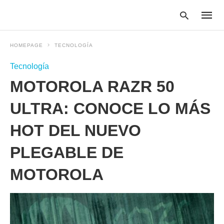
HOMEPAGE
TECNOLOGÍA
Tecnología
Type
MOTOROLA RAZR 50
your
searc
query
ULTRA: CONOCE LO MÁS
and
hit
HOT DEL NUEVO
enter:
PLEGABLE DE
MOTOROLA