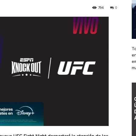
794
0
To
en
em
m