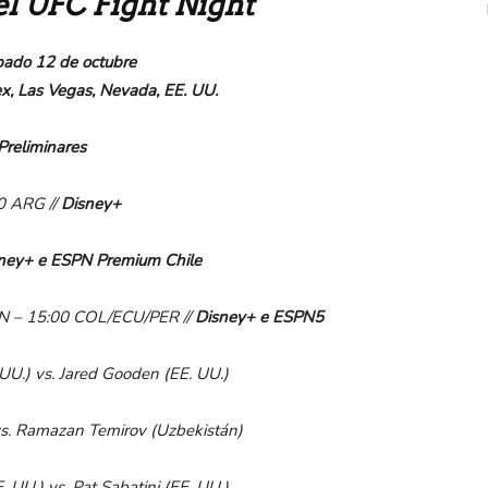
el UFC Fight Night
bado 12 de octubre
x, Las Vegas
,
Nevada, EE. UU.
Preliminares
0 ARG //
Disney
+
ney
+
e
ESPN Premium Chile
EN
–
15:00 COL/ECU/PER
//
Disney
+
e
ESPN5
UU.) vs. Jared Gooden (EE.
UU.)
vs. Ramazan Temirov (Uzbekistán)
.
UU.) vs. Pat Sabatini (EE.
UU.)