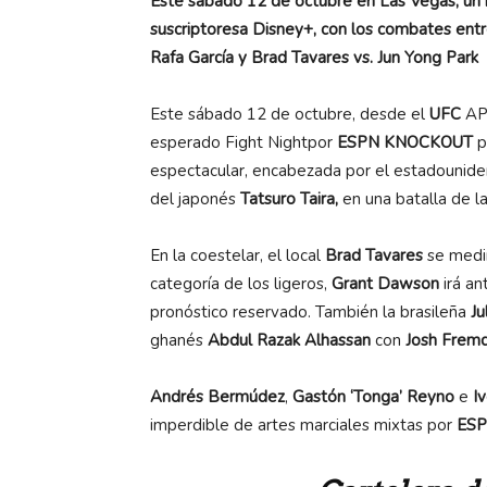
Este sábado 12 de octubre e
n Las Vegas, un
suscriptoresa Disney+, con los combates entr
Rafa García y Brad Tavares vs. Jun Yong Park
Este sábado 12 de octubre, desde el
UFC
AP
esperado
Fight Night
por
ESPN KNOCKOUT
p
espectacular, encabezada por el estadounid
del japonés
Tatsuro Taira,
en una batalla de l
En la coestelar, el local
Brad Tavares
se medir
categoría de los ligeros,
Grant Dawson
irá a
pronóstico reservado. También la brasileña
Ju
ghanés
Abdul Razak Alhassan
con
Josh Frem
Andrés Bermúdez
,
Gastón ‘Tonga’ Reyno
e
I
imperdible de artes marciales mixtas por
ES