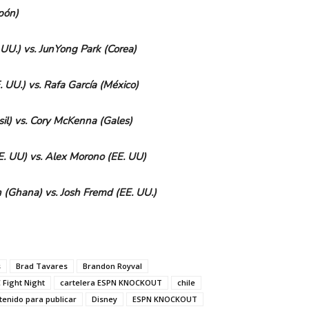
apón)
UU.) vs. JunYong Park (Corea)
.
UU.) vs. Rafa García (México)
asil) vs. Cory McKenna (Gales)
E.
UU) vs. Alex Morono (EE. UU)
(Ghana) vs. Josh Fremd (EE.
UU.)
s
Brad Tavares
Brandon Royval
 Fight Night
cartelera ESPN KNOCKOUT
chile
tenido para publicar
Disney
ESPN KNOCKOUT