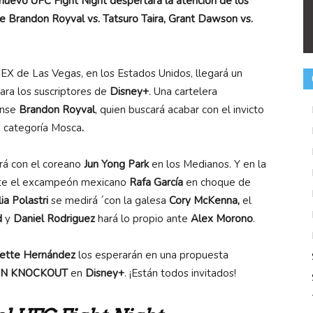
 nuevo UFC Fight Night despertará la atención de los
e Brandon Royval vs. Tatsuro Taira, Grant Dawson vs.
EX de Las Vegas, en los Estados Unidos, llegará un
ara los suscriptores de
Disney+
. Una cartelera
ense
Brandon Royval
, quien buscará acabar con el invicto
a categoría Mosca
.
á con el coreano
Jun Yong Park
en los Medianos. Y en la
nte el excampeón mexicano
Rafa García
en choque de
lia Polastri
se medirá ´con la galesa
Cory McKenna,
el
d
y
Daniel Rodriguez
hará lo propio ante
Alex Morono
.
vette Hernández
los esperarán en una propuesta
PN KNOCKOUT
en
D
isney
+
.
¡Están todos invitados!