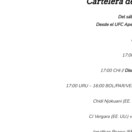
Cartelera d
Del sá
Desde el UFC Ape
17:0
17:00
CHI
//
Dis
17:00
URU
–
16:00 BOL/
PAR/
V
Chidi Njokuani (EE.
CJ Vergara (EE.
UU.) 
Jonathan Pearce (EE