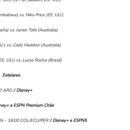
babwe) vs. Niko Price (EE.
UU.)
ña) vs. Junior Tafa (Australia)
U.) vs. Cody Haddon (Australia)
EE.
UU.) vs. Lucas Rocha (Brasil)
Estelares
0 ARG //
Disney
+
ney
+
e
ESPN Premium Chile
EN
–
18:00 COL/ECU/PER
//
Disney
+
e
ESPN5