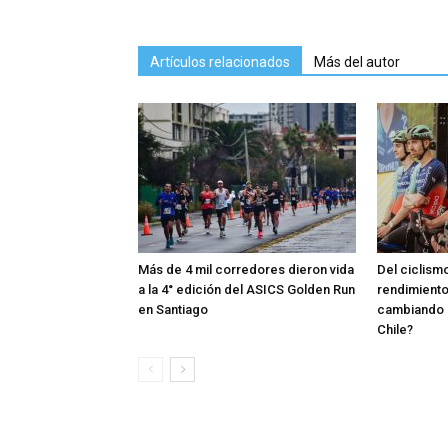
Artículos relacionados
Más del autor
Más de 4 mil corredores dieron vida
Del ciclismo
a la 4° edición del ASICS Golden Run
rendimient
en Santiago
cambiando e
Chile?