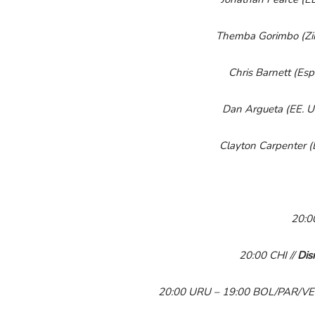
Themba Gorimbo (Zim
Chris Barnett (Espa
Dan Argueta (EE.
U
Clayton Carpenter (
20:0
20:00
CHI
//
Dis
20:00
URU
–
19:00 BOL/
PAR/
V