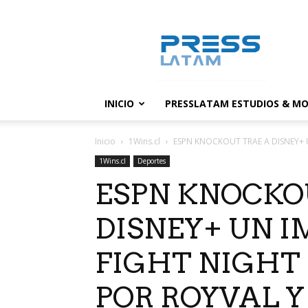
PressLatam:
banco
de
noticias
INICIO
PRESSLATAM ESTUDIOS & MO
Inicio
1Wins.cl
ESPN KNOCKOUT TRAE A DISNEY+ 
1Wins.cl
Deportes
ESPN KNOCKO
DISNEY+ UN 
FIGHT NIGHT
POR ROYVAL Y