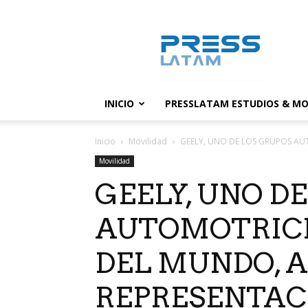
PressLatam:
banco
de
noticias
INICIO
PRESSLATAM ESTUDIOS & MO
Inicio
Movilidad
GEELY, UNO DE LOS GRUPOS AU
Movilidad
GEELY, UNO D
AUTOMOTRIC
DEL MUNDO, 
REPRESENTAC