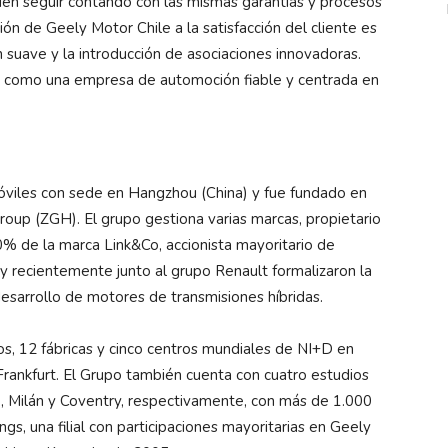
eden seguir contando con las mismas garantías y procesos
n de Geely Motor Chile a la satisfacción del cliente es
 suave y la introducción de asociaciones innovadoras.
ca como una empresa de automoción fiable y centrada en
viles con sede en Hangzhou (China) y fue fundado en
roup (ZGH). El grupo gestiona varias marcas,
propietario
% de la marca Link&Co, accionista mayoritario de
 recientemente junto al grupo Renault formalizaron la
desarrollo de motores de transmisiones híbridas.
, 12 fábricas y cinco centros mundiales de NI+D en
ankfurt. El Grupo también cuenta con cuatro estudios
 Milán y Coventry, respectivamente, con más de 1.000
, una filial con participaciones mayoritarias en Geely