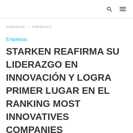
HOMEPAGE
EMPRESAS
Empresas
Type
STARKEN REAFIRMA SU
your
searc
query
LIDERAZGO EN
and
hit
INNOVACIÓN Y LOGRA
enter:
PRIMER LUGAR EN EL
RANKING MOST
INNOVATIVES
COMPANIES