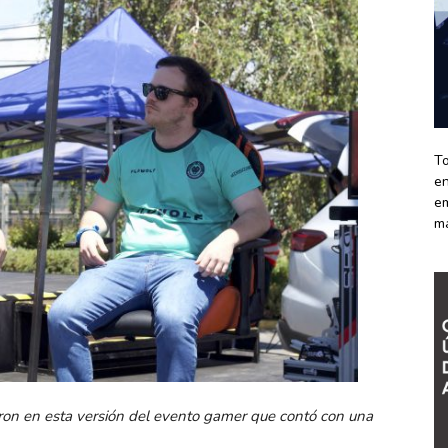
To
en
em
m
eron en esta versión del evento gamer que contó con una