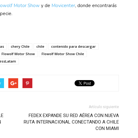
lowolf Motor Show
y de
Movicenter
, donde encontrarás
pecie.
ias
chery Chile
chile
contenido para descargar
Flowolf Motor Show
Flowolf Motor Show Chile
essLatam
r
Artículo siguiente
LE
FEDEX EXPANDE SU RED AÉREA CON NUEVA
N
RUTA INTERNACIONAL CONECTANDO A CHILE
CON MIAMI