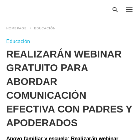
HOMEPAGE
EDUCACIÓN
Educación
Type
REALIZARÁN WEBINAR
your
searc
query
GRATUITO PARA
and
hit
ABORDAR
enter:
COMUNICACIÓN
EFECTIVA CON PADRES Y
APODERADOS
Apoyo familiar y escuela: Realizarán webinar