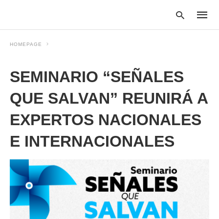
HOMEPAGE
SEMINARIO “SEÑALES
Type
your
searc
QUE SALVAN” REUNIRÁ A
query
and
EXPERTOS NACIONALES
hit
enter:
E INTERNACIONALES