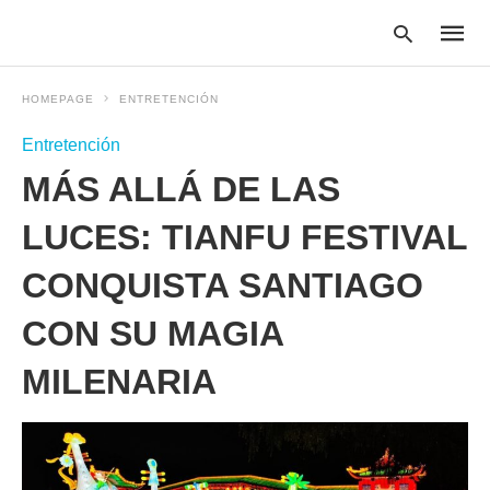
HOMEPAGE
ENTRETENCIÓN
Entretención
Type
MÁS ALLÁ DE LAS
your
searc
query
LUCES: TIANFU FESTIVAL
and
hit
CONQUISTA SANTIAGO
enter:
CON SU MAGIA
MILENARIA