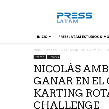
PressLatam:
banco
de
noticias
INICIO
PRESSLATAM ESTUDIOS & MO
Inicio
1Wins.cl
NICOLÁS AMBIADO VOLVIÓ A GANA
1Wins.cl
Deportes
NICOLÁS AMB
GANAR EN EL
KARTING ROT
CHALLENGE