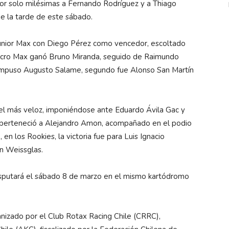
or solo milésimas a Fernando Rodríguez y a Thiago
e la tarde de este sábado.
 Junior Max con Diego Pérez como vencedor, escoltado
 Micro Max ganó Bruno Miranda, seguido de Raimundo
 impuso Augusto Salame, segundo fue Alonso San Martín
 el más veloz, imponiéndose ante Eduardo Ávila Gac y
o perteneció a Alejandro Amon, acompañado en el podio
n los Rookies, la victoria fue para Luis Ignacio
n Weissglas.
sputará el sábado 8 de marzo en el mismo kartódromo
izado por el Club Rotax Racing Chile (CRRC),