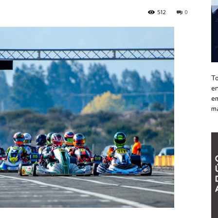
512
0
To
en
em
m