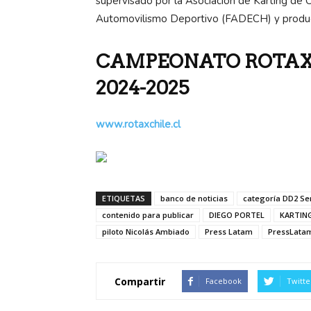
supervisado por la Asociación de Karting de C
Automovilismo Deportivo (FADECH) y produc
CAMPEONATO ROTAX
2024-2025
www.rotaxchile.cl
ETIQUETAS
banco de noticias
categoría DD2 Se
contenido para publicar
DIEGO PORTEL
KARTIN
piloto Nicolás Ambiado
Press Latam
PressLata
Compartir
Facebook
Twitte