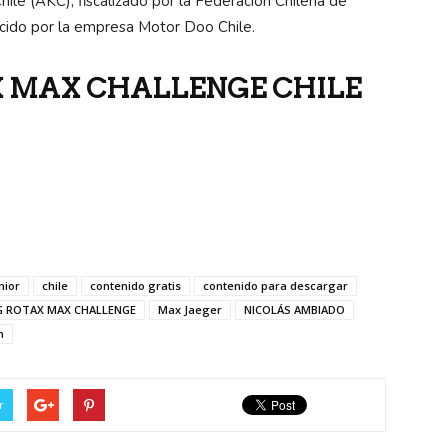
hile (AKC), fiscalizado por la Federación Chilena de
ido por la empresa Motor Doo Chile.
 MAX CHALLENGE CHILE
nior
chile
contenido gratis
contenido para descargar
G ROTAX MAX CHALLENGE
Max Jaeger
NICOLÁS AMBIADO
m
r