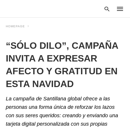
HOMEPAGE
“SÓLO DILO”, CAMPAÑA
Type
your
searc
INVITA A EXPRESAR
query
and
AFECTO Y GRATITUD EN
hit
enter:
ESTA NAVIDAD
La campaña de Santillana global ofrece a las
personas una forma única de reforzar los lazos
con sus seres queridos: creando y enviando una
tarjeta digital personalizada con sus propias