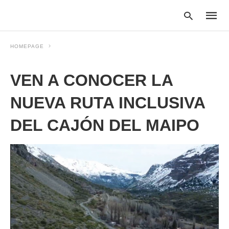
HOMEPAGE
VEN A CONOCER LA
Type
your
searc
NUEVA RUTA INCLUSIVA
query
and
DEL CAJÓN DEL MAIPO
hit
enter: