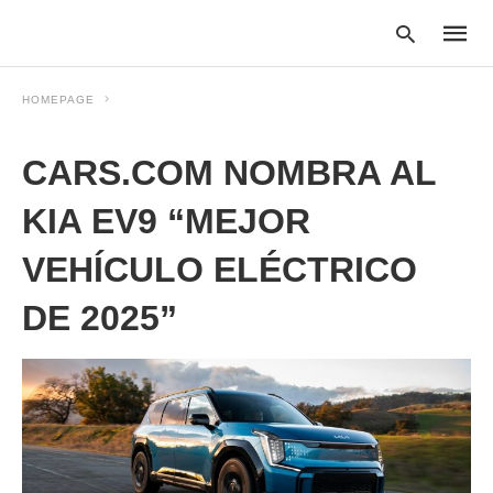
HOMEPAGE
CARS.COM NOMBRA AL
Type
your
searc
KIA EV9 “MEJOR
query
and
VEHÍCULO ELÉCTRICO
hit
enter:
DE 2025”