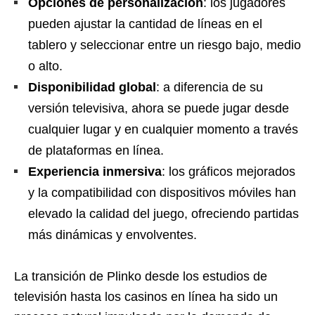
Opciones de personalización
: los jugadores
pueden ajustar la cantidad de líneas en el
tablero y seleccionar entre un riesgo bajo, medio
o alto.
Disponibilidad global
: a diferencia de su
versión televisiva, ahora se puede jugar desde
cualquier lugar y en cualquier momento a través
de plataformas en línea.
Experiencia inmersiva
: los gráficos mejorados
y la compatibilidad con dispositivos móviles han
elevado la calidad del juego, ofreciendo partidas
más dinámicas y envolventes.
La transición de Plinko desde los estudios de
televisión hasta los casinos en línea ha sido un