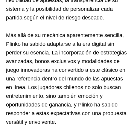
flexibilidad de apuestas, la transparencia de su
sistema y la posibilidad de personalizar cada
partida según el nivel de riesgo deseado.
Más allá de su mecánica aparentemente sencilla,
Plinko ha sabido adaptarse a la era digital sin
perder su esencia. La incorporación de estrategias
avanzadas, bonos exclusivos y modalidades de
juego innovadoras ha convertido a este clásico en
una referencia dentro del mundo de las apuestas
en línea. Los jugadores chilenos no solo buscan
entretenimiento, sino también emoción y
oportunidades de ganancia, y Plinko ha sabido
responder a estas expectativas con una propuesta
versátil y envolvente.