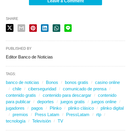
Leave a Comment
SHARE
PUBLISHED BY
Editor Banco de Noticias
TAGS:
banco de noticias
Bonos
bonos gratis
casino online
chile
ciberseguridad
comunicado de prensa
contenido gratis
contenido para descargar
contenido
para publicar
deportes
juegos gratis
juegos online
jugadores
pagos
Plinko
plinko clásico
plinko digital
premios
Press Latam
PressLatam
rtp
tecnología
Televisión
TV