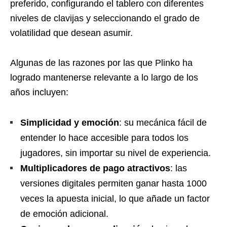
preferido, configurando el tablero con diferentes
niveles de clavijas y seleccionando el grado de
volatilidad que desean asumir.
Algunas de las razones por las que Plinko ha
logrado mantenerse relevante a lo largo de los
años incluyen:
Simplicidad y emoción
: su mecánica fácil de
entender lo hace accesible para todos los
jugadores, sin importar su nivel de experiencia.
Multiplicadores de pago atractivos
: las
versiones digitales permiten ganar hasta 1000
veces la apuesta inicial, lo que añade un factor
de emoción adicional.