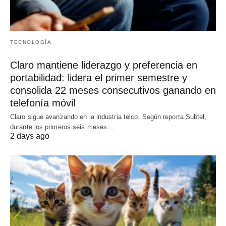
TECNOLOGÍA
Claro mantiene liderazgo y preferencia en
portabilidad: lidera el primer semestre y
consolida 22 meses consecutivos ganando en
telefonía móvil
Claro sigue avanzando en la industria telco. Según reporta Subtel,
durante los primeros seis meses…
2 days ago