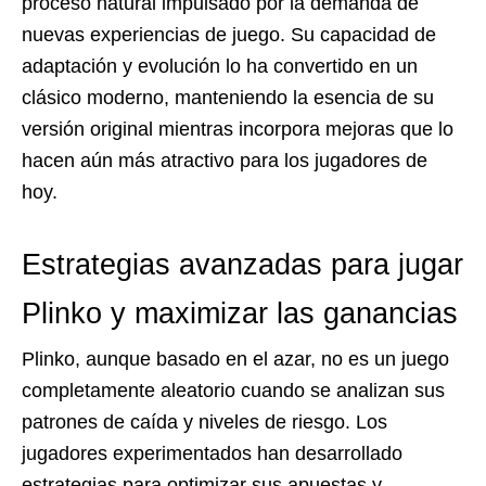
proceso natural impulsado por la demanda de
nuevas experiencias de juego. Su capacidad de
adaptación y evolución lo ha convertido en un
clásico moderno, manteniendo la esencia de su
versión original mientras incorpora mejoras que lo
hacen aún más atractivo para los jugadores de
hoy.
Estrategias avanzadas para jugar
Plinko y maximizar las ganancias
Plinko, aunque basado en el azar, no es un juego
completamente aleatorio cuando se analizan sus
patrones de caída y niveles de riesgo. Los
jugadores experimentados han desarrollado
estrategias para optimizar sus apuestas y