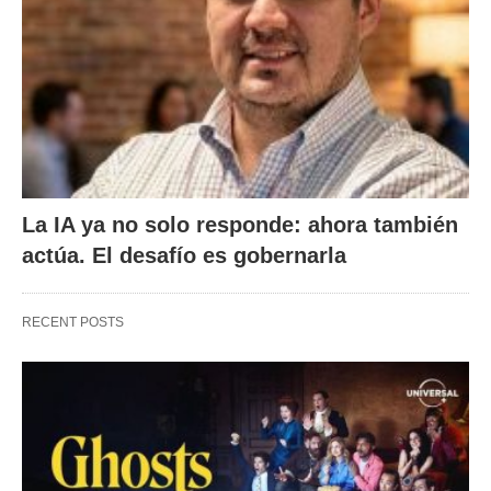
La IA ya no solo responde: ahora también
actúa. El desafío es gobernarla
RECENT POSTS