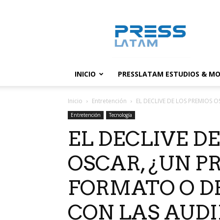
PressLatam:
banco
de
noticias
INICIO
PRESSLATAM ESTUDIOS & MO
Inicio
Entretención
EL DECLIVE DE LOS PREMIOS 
Entretención
Tecnología
EL DECLIVE D
OSCAR, ¿UN P
FORMATO O D
CON LAS AUDI