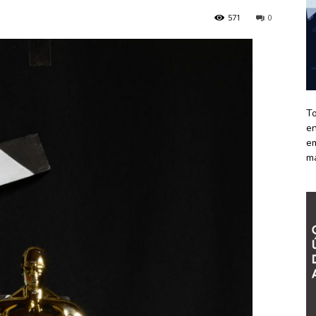
571
0
To
en
em
m