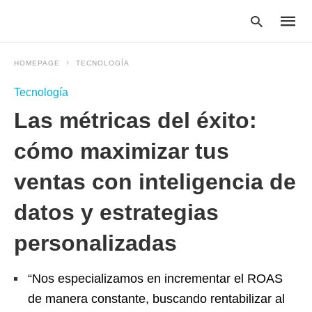
HOMEPAGE
TECNOLOGÍA
Tecnología
Type
Las métricas del éxito:
your
searc
query
cómo maximizar tus
and
hit
ventas con inteligencia de
enter:
datos y estrategias
personalizadas
“Nos especializamos en incrementar el ROAS
de manera constante, buscando rentabilizar al