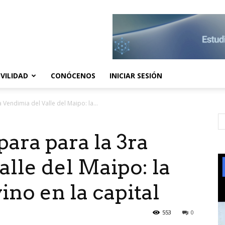
VILIDAD
CONÓCENOS
INICIAR SESIÓN
 Vendimia del Valle del Maipo: la...
para para la 3ra
lle del Maipo: la
vino en la capital
553
0