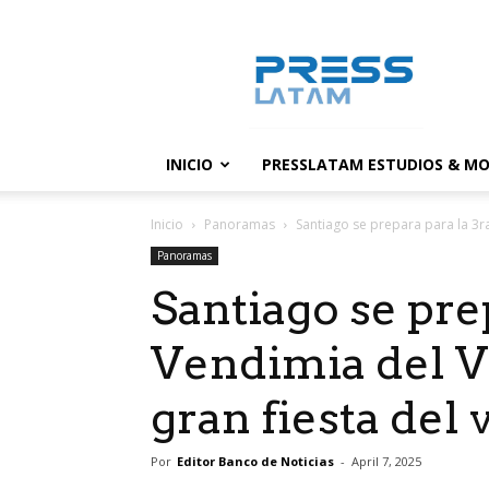
PressLatam:
banco
de
noticias
INICIO
PRESSLATAM ESTUDIOS & MO
Inicio
Panoramas
Santiago se prepara para la 3ra
Panoramas
Santiago se pre
Vendimia del Va
gran fiesta del 
Por
Editor Banco de Noticias
-
April 7, 2025