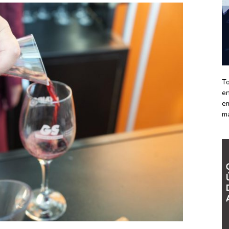
To
en
em
m