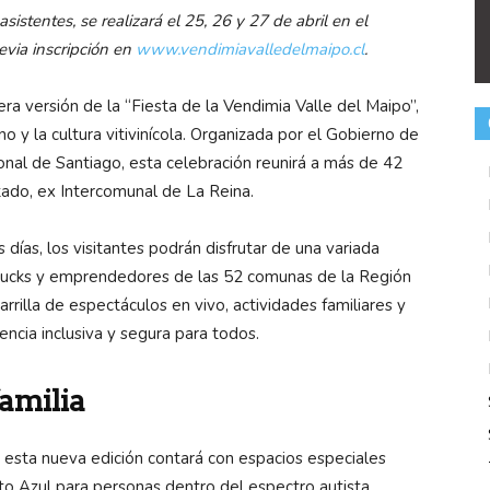
sistentes, se realizará el 25, 26 y 27 de abril en el
evia inscripción en
www.vendimiavalledelmaipo.cl
.
rcera versión de la “Fiesta de la Vendimia Valle del Maipo”,
 y la cultura vitivinícola. Organizada por el Gobierno de
onal de Santiago, esta celebración reunirá a más de 42
tado, ex Intercomunal de La Reina.
 días, los visitantes podrán disfrutar de una variada
trucks y emprendedores de las 52 comunas de la Región
rrilla de espectáculos en vivo, actividades familiares y
ncia inclusiva y segura para todos.
familia
, esta nueva edición contará con espacios especiales
o Azul para personas dentro del espectro autista.