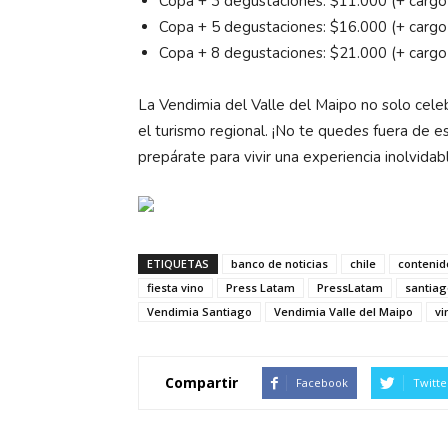
Copa + 3 degustaciones: $11.000 (+ cargo p
Copa + 5 degustaciones: $16.000 (+ cargo p
Copa + 8 degustaciones: $21.000 (+ cargo p
La Vendimia del Valle del Maipo no solo celeb
el turismo regional. ¡No te quedes fuera de e
prepárate para vivir una experiencia inolvidab
ETIQUETAS
banco de noticias
chile
contenid
fiesta vino
Press Latam
PressLatam
santiag
Vendimia Santiago
Vendimia Valle del Maipo
vi
Compartir
Facebook
Twitte