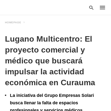
HOMEPAGE
Lugano Multicentro: El
Type
your
searc
proyecto comercial y
query
and
médico que buscará
hit
enter:
impulsar la actividad
económica en Curauma
La iniciativa del Grupo Empresas Solari
busca llenar la falta de espacios
profesionales y servicios médicos