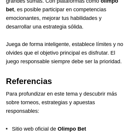
grandes sumas. Con plataformas como
olimpo
bet
, es posible participar en competencias
emocionantes, mejorar tus habilidades y
desarrollar una estrategia sólida.
Juega de forma inteligente, establece límites y no
olvides que el objetivo principal es disfrutar. El
juego responsable siempre debe ser la prioridad.
Referencias
Para profundizar en este tema y descubrir más
sobre torneos, estrategias y apuestas
responsables:
Sitio web oficial de
Olimpo Bet