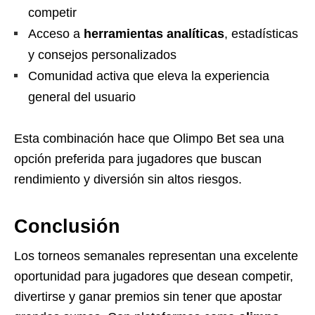
competir
Acceso a
herramientas analíticas
, estadísticas
y consejos personalizados
Comunidad activa que eleva la experiencia
general del usuario
Esta combinación hace que Olimpo Bet sea una
opción preferida para jugadores que buscan
rendimiento y diversión sin altos riesgos.
Conclusión
Los torneos semanales representan una excelente
oportunidad para jugadores que desean competir,
divertirse y ganar premios sin tener que apostar