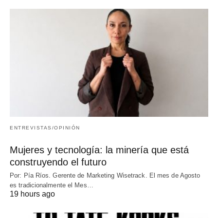
ENTREVISTAS/OPINIÓN
Mujeres y tecnología: la minería que está
construyendo el futuro
Por: Pía Ríos. Gerente de Marketing Wisetrack. El mes de Agosto
es tradicionalmente el Mes…
19 hours ago