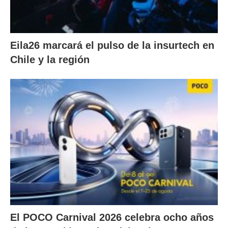
Eila26 marcará el pulso de la insurtech en
Chile y la región
El POCO Carnival 2026 celebra ocho años