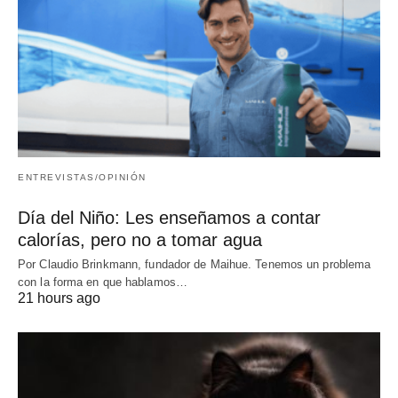
ENTREVISTAS/OPINIÓN
Día del Niño: Les enseñamos a contar
calorías, pero no a tomar agua
Por Claudio Brinkmann, fundador de Maihue. Tenemos un problema
con la forma en que hablamos…
21 hours ago