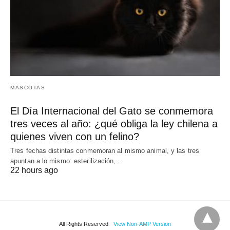
MASCOTAS
El Día Internacional del Gato se conmemora
tres veces al año: ¿qué obliga la ley chilena a
quienes viven con un felino?
Tres fechas distintas conmemoran al mismo animal, y las tres
apuntan a lo mismo: esterilización,…
22 hours ago
All Rights Reserved
View Non-AMP Version