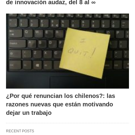
de innovación audaz, del 8 al ∞
¿Por qué renuncian los chilenos?: las
razones nuevas que están motivando
dejar un trabajo
RECENT POSTS