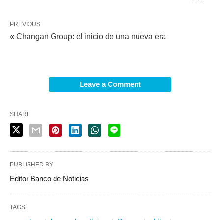
PREVIOUS
« Changan Group: el inicio de una nueva era
Leave a Comment
SHARE
PUBLISHED BY
Editor Banco de Noticias
TAGS: