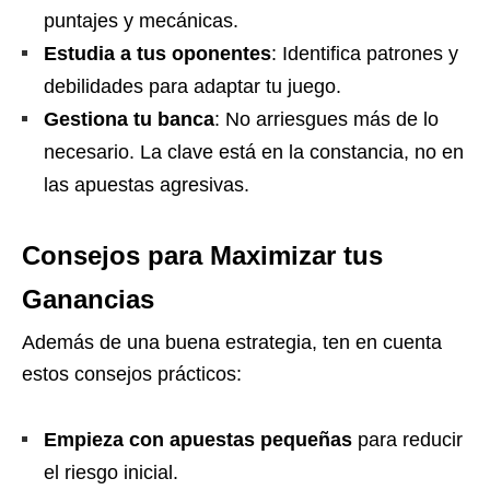
puntajes y mecánicas.
Estudia a tus oponentes
: Identifica patrones y
debilidades para adaptar tu juego.
Gestiona tu banca
: No arriesgues más de lo
necesario. La clave está en la constancia, no en
las apuestas agresivas.
Consejos para Maximizar tus
Ganancias
Además de una buena estrategia, ten en cuenta
estos consejos prácticos:
Empieza con apuestas pequeñas
para reducir
el riesgo inicial.