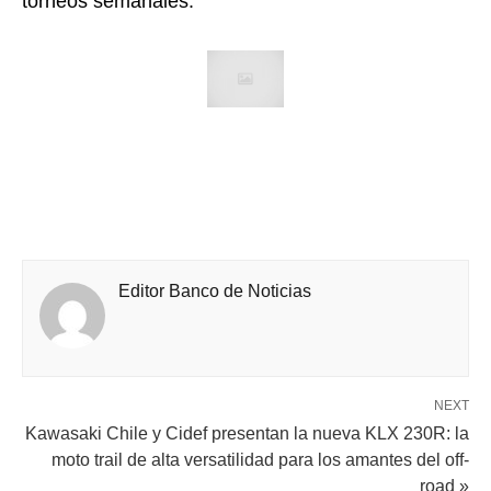
torneos semanales.
Editor Banco de Noticias
NEXT
Kawasaki Chile y Cidef presentan la nueva KLX 230R: la
moto trail de alta versatilidad para los amantes del off-
road »