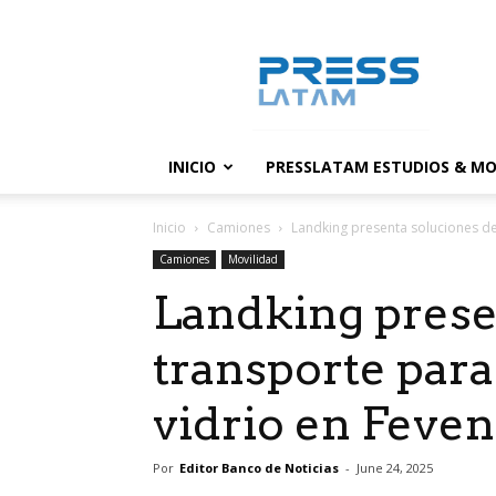
PressLatam:
banco
de
noticias
INICIO
PRESSLATAM ESTUDIOS & MO
Inicio
Camiones
Landking presenta soluciones de t
Camiones
Movilidad
Landking prese
transporte para 
vidrio en Feven
Por
Editor Banco de Noticias
-
June 24, 2025