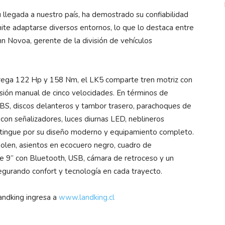
llegada a nuestro país, ha demostrado su confiabilidad
mite adaptarse diversos entornos, lo que lo destaca entre
n Novoa, gerente de la división de vehículos
trega 122 Hp y 158 Nm, el LK5 comparte tren motriz con
sión manual de cinco velocidades. En términos de
ABS, discos delanteros y tambor trasero, parachoques de
s con señalizadores, luces diurnas LED, neblineros
istingue por su diseño moderno y equipamiento completo.
 polen, asientos en ecocuero negro, cuadro de
l de 9” con Bluetooth, USB, cámara de retroceso y un
egurando confort y tecnología en cada trayecto.
andking ingresa a
www.landking.cl