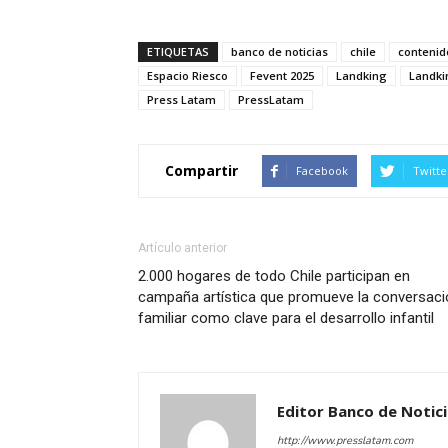
ETIQUETAS
banco de noticias
chile
contenid
Espacio Riesco
Fevent 2025
Landking
Landki
Press Latam
PressLatam
Compartir
Facebook
Twitte
Artículo anterior
2.000 hogares de todo Chile participan en
campaña artística que promueve la conversaci
familiar como clave para el desarrollo infantil
Editor Banco de Notic
http://www.presslatam.com