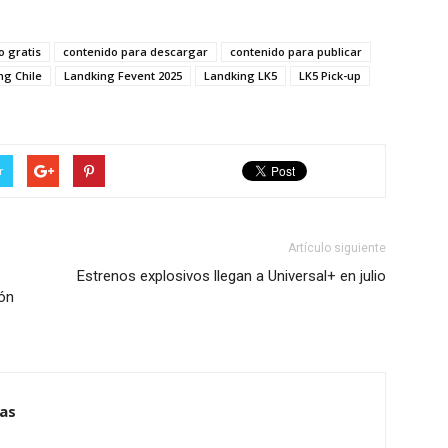
o gratis
contenido para descargar
contenido para publicar
ng Chile
Landking Fevent 2025
Landking LK5
LK5 Pick-up
r
Artículo siguiente
Estrenos explosivos llegan a Universal+ en julio
ón
ias