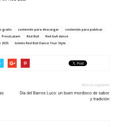
o gratis
contenido para descargar
contenido para publicar
PressLatam
Red Bull
Red bull dance
e 2025
tickets Red Bull Dance Your Style
r
Artículo siguiente
as
Día del Barros Luco: un buen mordisco de sabor
y tradición