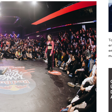
To
en
em
m