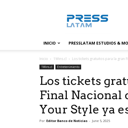
PressLatam:
banco
de
noticias
INICIO
PRESSLATAM ESTUDIOS & MO
Inicio
1Wins.cl
Los tickets gratuitos para la gran 
1Wins.cl
Entretenimiento
Los tickets grat
Final Nacional
Your Style ya e
Por
Editor Banco de Noticias
-
June 5, 2025