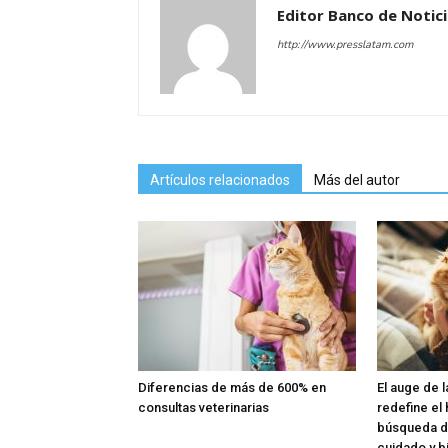
Editor Banco de Notic
http://www.presslatam.com
Artículos relacionados
Más del autor
Diferencias de más de 600% en
El auge de 
consultas veterinarias
redefine el
búsqueda d
cuidado y b