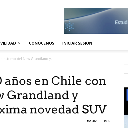
VILIDAD
CONÓCENOS
INICIAR SESIÓN
on estreno del New Grandland y...
 años en Chile con
w Grandland y
óxima novedad SUV
463
0