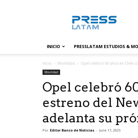
PressLatam:
banco
de
noticias
INICIO
PRESSLATAM ESTUDIOS & MO
Inicio
Movilidad
Opel celebró 60 años en Chile c
Movilidad
Opel celebró 60
estreno del Ne
adelanta su pr
Por
Editor Banco de Noticias
-
June 17, 2025