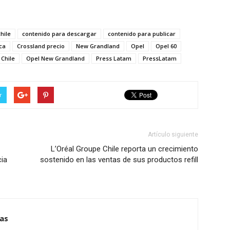
chile
contenido para descargar
contenido para publicar
ca
Crossland precio
New Grandland
Opel
Opel 60
 Chile
Opel New Grandland
Press Latam
PressLatam
r
Artículo siguiente
L’Oréal Groupe Chile reporta un crecimiento
cia
sostenido en las ventas de sus productos refill
ias