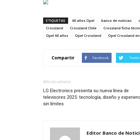
ETIQUETAS
60 años Opel
banco de noticias
Crossland
Crossland Chile
Crossland ficha técni
Opel 60 años
Opel Crossland
Opel Crossland en
Compartir
Facebook
Twitte
Artículo anterior
LG Electronics presenta su nueva línea de
televisores 2025: tecnología, diseño y experien
sin límites
Editor Banco de Notic