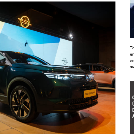
To
en
em
m