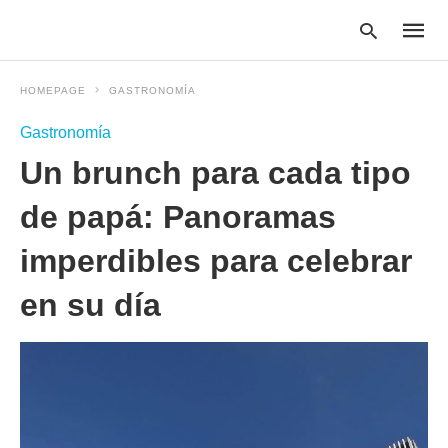
HOMEPAGE
GASTRONOMÍA
Gastronomía
Type
Un brunch para cada tipo
your
searc
query
de papá: Panoramas
and
hit
imperdibles para celebrar
enter:
en su día