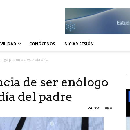
VILIDAD
CONÓCENOS
INICIAR SESIÓN
logo por un día este día del...
ncia de ser enólogo
día del padre
508
0