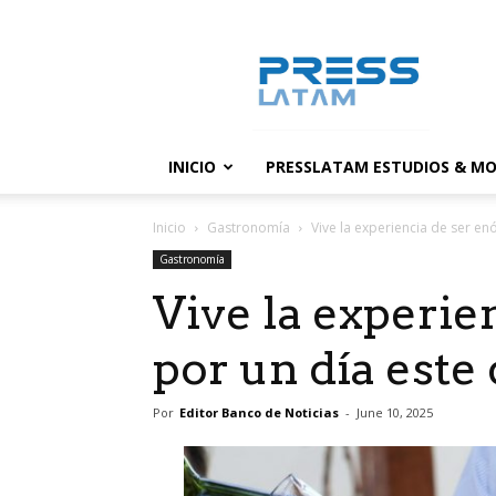
PressLatam:
banco
de
noticias
INICIO
PRESSLATAM ESTUDIOS & MO
Inicio
Gastronomía
Vive la experiencia de ser enó
Gastronomía
Vive la experie
por un día este 
Por
Editor Banco de Noticias
-
June 10, 2025