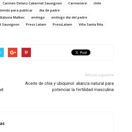
Carmen Delanz Cabernet Sauvignon
Carmenere
chile
tenido para publicar
día de padre
ltaluvia Malbec
enólogo
enólogo día del padre
t Sauvignon
Press Latam
PressLatam
Viña Santa Rita
r
Artículo siguiente
Aceite de chía y ubiquinol: alianza natural para
ad
potenciar la fertilidad masculina
ias