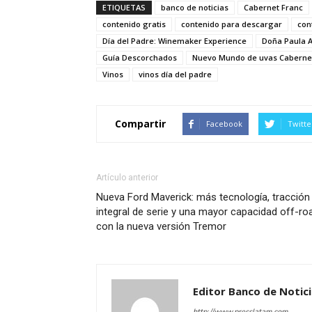
ETIQUETAS
banco de noticias
Cabernet Franc
contenido gratis
contenido para descargar
con
Día del Padre: Winemaker Experience
Doña Paula A
Guía Descorchados
Nuevo Mundo de uvas Caberne
Vinos
vinos día del padre
Compartir
Facebook
Twitte
Artículo anterior
Nueva Ford Maverick: más tecnología, tracción
integral de serie y una mayor capacidad off-ro
con la nueva versión Tremor
Editor Banco de Notic
http://www.presslatam.com