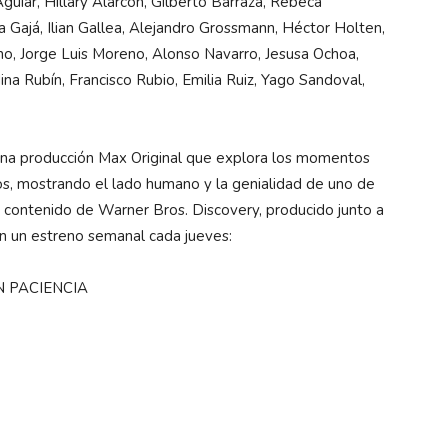
guiar, Hillary Alarcón, Gilberto Barraza, Rebeca
 Gajá, Ilian Gallea, Alejandro Grossmann, Héctor Holten,
, Jorge Luis Moreno, Alonso Navarro, Jesusa Ochoa,
na Rubín, Francisco Rubio, Emilia Ruiz, Yago Sandoval,
 producción Max Original que explora los momentos
s, mostrando el lado humano y la genialidad de uno de
n contenido de Warner Bros. Discovery, producido junto a
n un estreno semanal cada jueves:
EN PACIENCIA