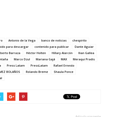
ro
Antonio de la Vega
banco de noticias
chespirito
nido para descargar
contenido para publicar
Dante Aguiar
lberto Barraza
Héctor Holten
Hillary Alarcón
Ilian Gallea
ontaña
Marco Dzul
Mariana Gajá
MAX
Meraqui Pradis
a
Press Latam
PressLatam
Rafael Ernesto
MEZ BOLAÑOS
Rolando Breme
Shaula Ponce
al
r
Artículo siguiente