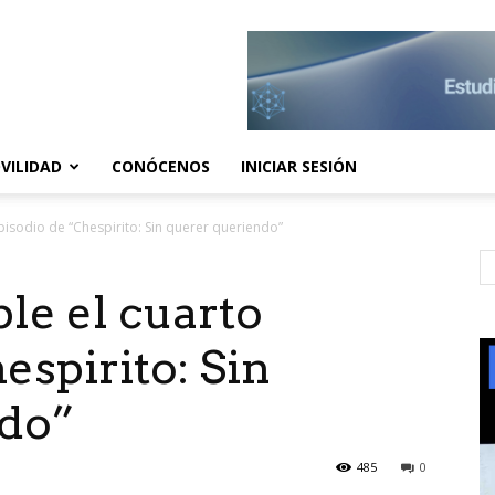
VILIDAD
CONÓCENOS
INICIAR SESIÓN
pisodio de “Chespirito: Sin querer queriendo”
ble el cuarto
espirito: Sin
ndo”
485
0