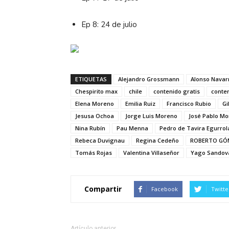
Ep 8: 24 de julio
ETIQUETAS
Alejandro Grossmann
Alonso Navar
Chespirito max
chile
contenido gratis
conte
Elena Moreno
Emilia Ruiz
Francisco Rubio
Gi
Jesusa Ochoa
Jorge Luis Moreno
José Pablo M
Nina Rubín
Pau Menna
Pedro de Tavira Egurrol
Rebeca Duvignau
Regina Cedeño
ROBERTO GÓ
Tomás Rojas
Valentina Villaseñor
Yago Sandov
Compartir
Facebook
Twitte
Artículo anterior