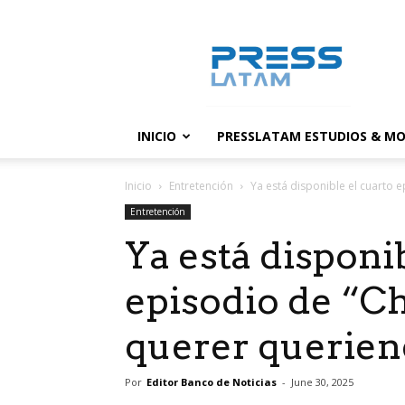
PressLatam:
banco
de
noticias
INICIO
PRESSLATAM ESTUDIOS & MO
Inicio
Entretención
Ya está disponible el cuarto e
Entretención
Ya está disponi
episodio de “Ch
querer querie
Por
Editor Banco de Noticias
-
June 30, 2025