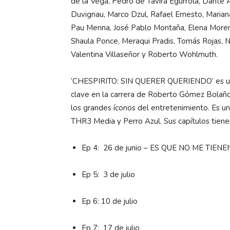
de la Vega, Pedro de Tavira Egurrola, Dante A
Duvignau, Marco Dzul, Rafael Ernesto, Mariana
Pau Menna, José Pablo Montaña, Elena Moreno
Shaula Ponce, Meraqui Pradis, Tomás Rojas, Ni
Valentina Villaseñor y Roberto Wohlmuth.
‘CHESPIRITO: SIN QUERER QUERIENDO’ es una
clave en la carrera de Roberto Gómez Bolaño
los grandes íconos del entretenimiento. Es u
THR3 Media y Perro Azul. Sus capítulos tiene
Ep 4: 26 de junio – ES QUE NO ME TIEN
Ep 5: 3 de julio
Ep 6: 10 de julio
Ep 7: 17 de julio