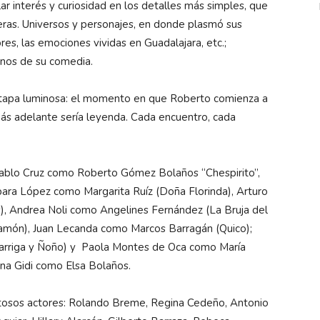
ar interés y curiosidad en los detalles más simples, que
eras. Universos y personajes, en donde plasmó sus
ores, las emociones vividas en Guadalajara, etc.;
onos de su comedia.
 etapa luminosa: el momento en que Roberto comienza a
 más adelante sería leyenda. Cada encuentro, cada
 Pablo Cruz como Roberto Gómez Bolaños “Chespirito”,
bara López como Margarita Ruíz (Doña Florinda), Arturo
s), Andrea Noli como Angelines Fernández (La Bruja del
amón), Juan Lecanda como Marcos Barragán (Quico);
Barriga y Ñoño) y Paola Montes de Oca como María
rina Gidi como Elsa Bolaños.
ntosos actores: Rolando Breme, Regina Cedeño, Antonio