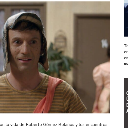
To
en
em
m
ron la vida de Roberto Gómez Bolaños y los encuentros