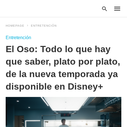
HOMEPAGE
ENTRETENCIÓN
Entretención
Type
El Oso: Todo lo que hay
your
searc
query
que saber, plato por plato,
and
hit
de la nueva temporada ya
enter:
disponible en Disney+