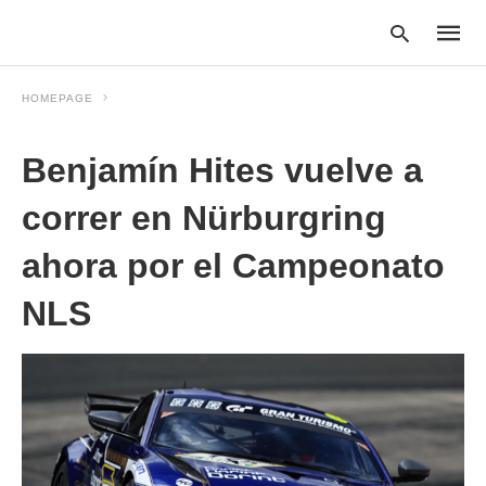
HOMEPAGE
Benjamín Hites vuelve a
Type
your
searc
correr en Nürburgring
query
and
ahora por el Campeonato
hit
enter:
NLS