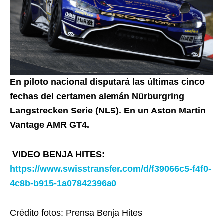
En piloto nacional disputará las últimas cinco
fechas del certamen alemán
Nürburgring
Langstrecken Serie (NLS). En un Aston Martin
Vantage AMR GT4.
VIDEO BENJA HITES:
https://www.swisstransfer.com/d/f39066c5-f4f0-
4c8b-b915-1a07842396a0
Crédito fotos: Prensa Benja Hites