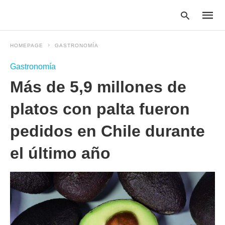
HOMEPAGE
GASTRONOMÍA
Gastronomía
Type
Más de 5,9 millones de
your
searc
query
platos con palta fueron
and
hit
pedidos en Chile durante
enter:
el último año