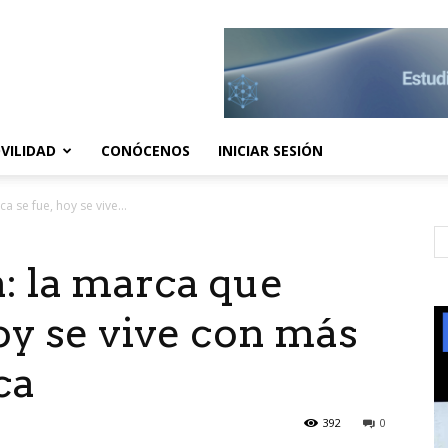
VILIDAD
CONÓCENOS
INICIAR SESIÓN
 se fue, hoy se vive...
: la marca que
oy se vive con más
ca
392
0