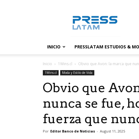
PressLatam:
banco
de
noticias
INICIO
PRESSLATAM ESTUDIOS & MO
Inicio
1Wins.cl
Obvio que Avon: la marca que nunca
1Wins.cl
Moda y Estilo de Vida
Obvio que Avon
nunca se fue, h
fuerza que nun
Por
Editor Banco de Noticias
-
August 11, 2025