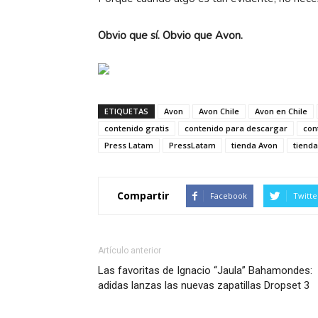
Obvio que sí. Obvio que Avon.
ETIQUETAS
Avon
Avon Chile
Avon en Chile
contenido gratis
contenido para descargar
con
Press Latam
PressLatam
tienda Avon
tiend
Compartir
Facebook
Twitte
Artículo anterior
Las favoritas de Ignacio “Jaula” Bahamondes:
adidas lanzas las nuevas zapatillas Dropset 3