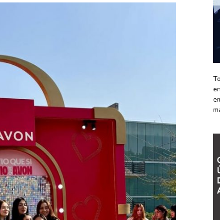
To
en
em
m