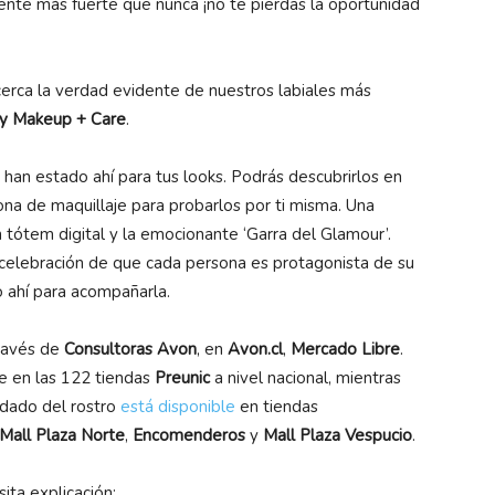
ente más fuerte que nunca ¡no te pierdas la oportunidad
 cerca la verdad evidente de nuestros labiales más
 y Makeup + Care
.
han estado ahí para tus looks. Podrás descubrirlos en
zona de maquillaje para probarlos por ti misma. Una
n tótem digital y la emocionante ‘Garra del Glamour’.
celebración de que cada persona es protagonista de su
o ahí para acompañarla.
través de
Consultoras Avon
, en
Avon.cl
,
Mercado Libre
.
te en las 122 tiendas
Preunic
a nivel nacional, mientras
idado del rostro
está disponible
en tiendas
Mall Plaza Norte
,
Encomenderos
y
Mall Plaza Vespucio
.
ita explicación: