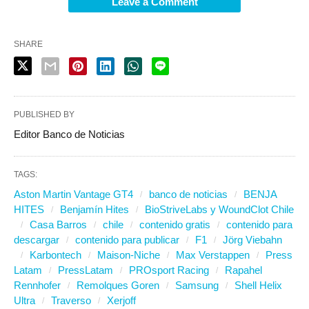
Leave a Comment
SHARE
PUBLISHED BY
Editor Banco de Noticias
TAGS:
Aston Martin Vantage GT4
banco de noticias
BENJA
HITES
Benjamín Hites
BioStriveLabs y WoundClot Chile
Casa Barros
chile
contenido gratis
contenido para
descargar
contenido para publicar
F1
Jörg Viebahn
Karbontech
Maison-Niche
Max Verstappen
Press
Latam
PressLatam
PROsport Racing
Rapahel
Rennhofer
Remolques Goren
Samsung
Shell Helix
Ultra
Traverso
Xerjoff