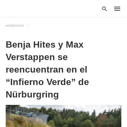
HOMEPAGE
Benja Hites y Max
Type
your
searc
Verstappen se
query
and
reencuentran en el
hit
enter:
“Infierno Verde” de
Nürburgring