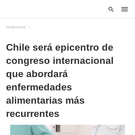
HOMEPAGE
Chile será epicentro de
Type
your
searc
congreso internacional
query
and
que abordará
hit
enter:
enfermedades
alimentarias más
recurrentes