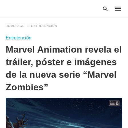
HOMEPAGE
ENTRETENCIÓN
Entretención
Type
Marvel Animation revela el
your
searc
query
tráiler, póster e imágenes
and
hit
de la nueva serie “Marvel
enter:
Zombies”